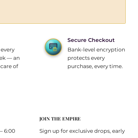
Secure Checkout
 every
Bank-level encryption
eek — an
protects every
care of
purchase, every time.
JOIN THE EMPIRE
– 6:00
Sign up for exclusive drops, early