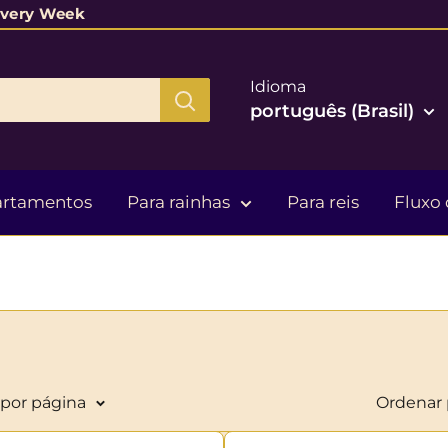
Every Week
Idioma
português (Brasil)
artamentos
Para rainhas
Para reis
Fluxo 
 por página
Ordenar 